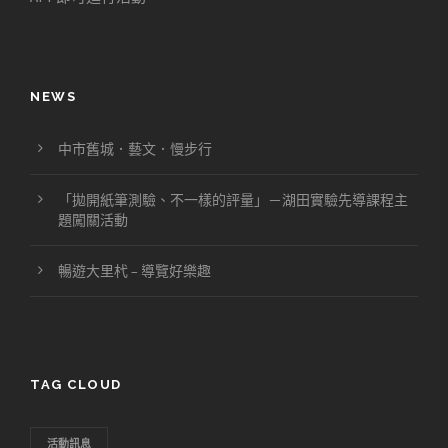
NEWS
中市舊城．藝文．慢步行
「拋開紙筆測驗、不一樣的評量」－湖田實驗先導課程主
題闖關活動
暢遊大里杙 – 導覽好樂趣
TAG CLOUD
活動訊息