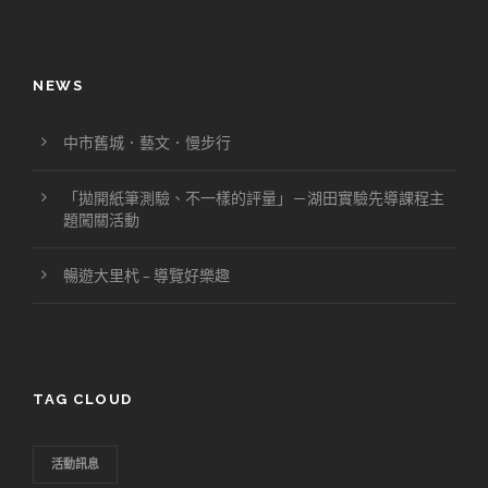
NEWS
中市舊城．藝文．慢步行
「拋開紙筆測驗、不一樣的評量」－湖田實驗先導課程主
題闖關活動
暢遊大里杙 – 導覽好樂趣
TAG CLOUD
活動訊息