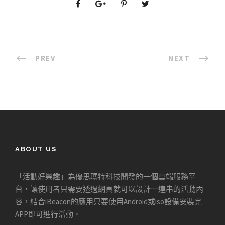
PREV
NEXT
ABOUT US
「活動好樂趣」為優思瑪特科技開發的一個雲端服務平
台，讓使用者只需要透過網頁就可以設計一連串的活動內
容，結合iBeacon的應用只要使用Android或iso設備安裝完
APP即可進行活動。