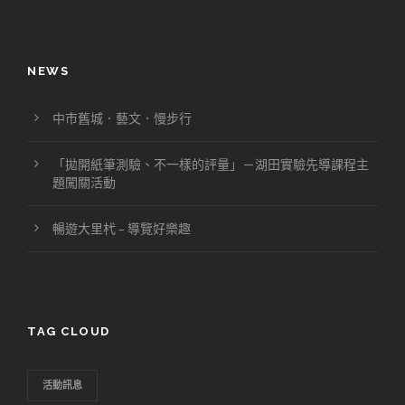
NEWS
中市舊城．藝文．慢步行
「拋開紙筆測驗、不一樣的評量」－湖田實驗先導課程主
題闖關活動
暢遊大里杙 – 導覽好樂趣
TAG CLOUD
活動訊息