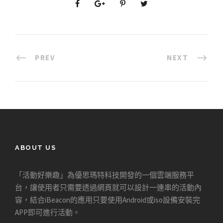
PREV
NEXT
ABOUT US
「活動好樂趣」為優思瑪特科技開發的一個雲端服務平
台，讓使用者只需要透過網頁就可以設計一連串的活動內
容，結合iBeacon的應用只要使用Android或iso設備安裝完
APP即可進行活動。