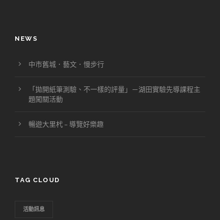
NEWS
中市舊城．藝文．慢步行
「拋開紙筆測驗、不一樣的評量」－湖田實驗先導課程主
題闖關活動
暢遊大里杙 – 導覽好樂趣
TAG CLOUD
活動訊息