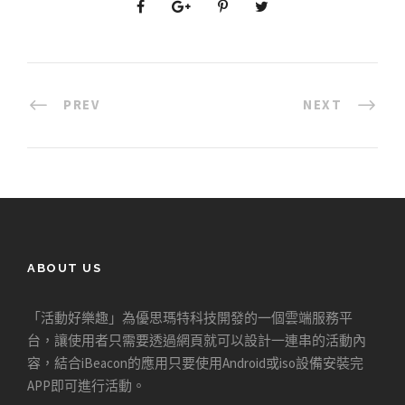
PREV
NEXT
ABOUT US
「活動好樂趣」為優思瑪特科技開發的一個雲端服務平
台，讓使用者只需要透過網頁就可以設計一連串的活動內
容，結合iBeacon的應用只要使用Android或iso設備安裝完
APP即可進行活動。