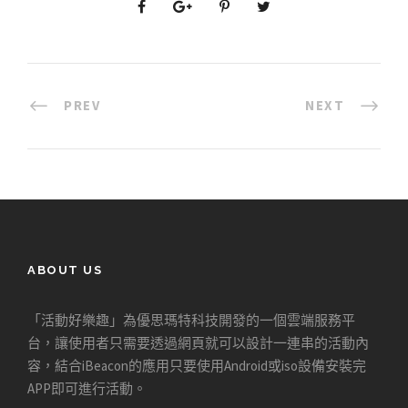
PREV
NEXT
ABOUT US
「活動好樂趣」為優思瑪特科技開發的一個雲端服務平
台，讓使用者只需要透過網頁就可以設計一連串的活動內
容，結合iBeacon的應用只要使用Android或iso設備安裝完
APP即可進行活動。