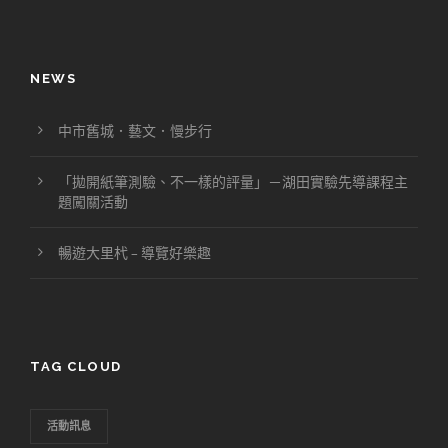
NEWS
中市舊城．藝文．慢步行
「拋開紙筆測驗、不一樣的評量」－湖田實驗先導課程主
題闖關活動
暢遊大里杙 – 導覽好樂趣
TAG CLOUD
活動訊息